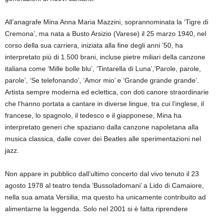
All’anagrafe Mina Anna Maria Mazzini, soprannominata la ‘Tigre di
Cremona’, ma nata a Busto Arsizio (Varese) il 25 marzo 1940, nel
corso della sua carriera, iniziata alla fine degli anni ’50, ha
interpretato più di 1.500 brani, incluse pietre miliari della canzone
italiana come ‘Mille bolle blu’, ‘Tintarella di Luna’,’Parole, parole,
parole’, ‘Se telefonando’, ‘Amor mio’ e ‘Grande grande grande’.
Artista sempre moderna ed eclettica, con doti canore straordinarie
che l’hanno portata a cantare in diverse lingue, tra cui l’inglese, il
francese, lo spagnolo, il tedesco e il giapponese, Mina ha
interpretato generi che spaziano dalla canzone napoletana alla
musica classica, dalle cover dei Beatles alle sperimentazioni nel
jazz.
Non appare in pubblico dall’ultimo concerto dal vivo tenuto il 23
agosto 1978 al teatro tenda ‘Bussoladomani’ a Lido di Camaiore,
nella sua amata Versilia, ma questo ha unicamente contribuito ad
alimentarne la leggenda. Solo nel 2001 si è fatta riprendere