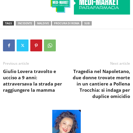
TAGS
INCIDENTE
MALDIVE
PROCURA DI ROMA
SUB
Previous article
Next article
Giulio Lovera travolto e
Tragedia nel Napoletano,
ucciso a 9 anni:
due donne trovate morte
attraversava la strada per
in un cantiere a Pollena
raggiungere la mamma
Trocchia: si indaga per
duplice omicidio