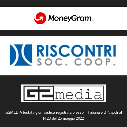
G2MEDIA testata giornalistica registrata presso il Tribunale di Napoli al
N.23 del 25 maggio 2022