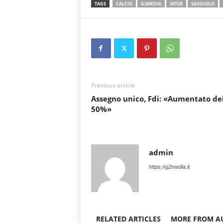
TAGS
CALCIO
G2MEDIA
INTER
SASSUOLO
Previous article
Assegno unico, Fdi: «Aumentato de
50%»
admin
https://g2media.it
RELATED ARTICLES
MORE FROM A