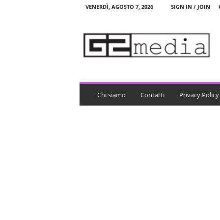
VENERDÌ, AGOSTO 7, 2026
SIGN IN / JOIN
G
2
m
e
d
i
a
Chi siamo
Contatti
Privacy Policy