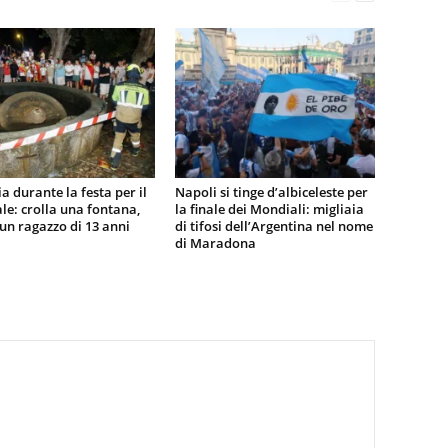
a durante la festa per il
Napoli si tinge d’albiceleste per
e: crolla una fontana,
la finale dei Mondiali: migliaia
n ragazzo di 13 anni
di tifosi dell’Argentina nel nome
di Maradona