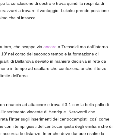
ppo la conclusione di destro e trova quindi la respinta di
erazzurri a trovare il vantaggio. Lukaku prende posizione
simo che si insacca.
Lautaro, che scappa via
ancora
a Tressoldi ma dall’interno
na 10′ nel corso del secondo tempo e la formazione di
quarti di Bellanova deviato in maniera decisiva in rete da
mmeno in tempo ad esultare che confeziona anche il terzo
limite dell’area.
n rinuncia ad attaccare e trova il 3-1 con la bella palla di
ell’inserimento vincente di Henrique. Neroverdi che
ta l’Inter sugli inserimenti dei centrocampisti, così come
ne con i tempi giusti del centrocampista degli emiliani che di
 e accorcia le distanze. Inter che deve dunque risalire la