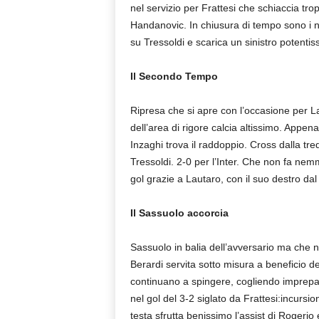
nel servizio per Frattesi che schiaccia tro
Handanovic. In chiusura di tempo sono i n
su Tressoldi e scarica un sinistro potentis
Il Secondo Tempo
Ripresa che si apre con l’occasione per 
dell’area di rigore calcia altissimo. Appe
Inzaghi trova il raddoppio. Cross dalla tre
Tressoldi. 2-0 per l’Inter. Che non fa ne
gol grazie a Lautaro, con il suo destro dal 
Il Sassuolo accorcia
Sassuolo in balia dell’avversario ma che no
Berardi servita sotto misura a beneficio d
continuano a spingere, cogliendo imprepara
nel gol del 3-2 siglato da Frattesi:incursio
testa sfrutta benissimo l’assist di Rogerio