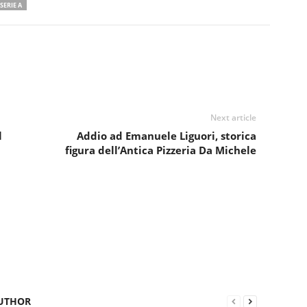
SERIE A
Next article
l
Addio ad Emanuele Liguori, storica
figura dell’Antica Pizzeria Da Michele
UTHOR