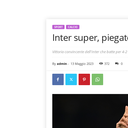
SPORT
CALCIO
Inter super, piegat
Vittoria convincente dell'Inter che batte per 4-2
By
admin
-
13 Maggio 2023
372
0