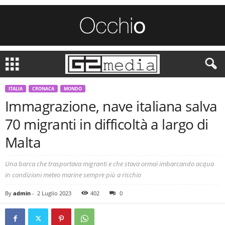
ITALIA
CRONACA
MONDO
Immagrazione, nave italiana salva
70 migranti in difficoltà a largo di
Malta
Una barca che trasportava migranti e che stava ormai imbarcando acqua
in condizioni meteo marine sempre più a rischio
By
admin
-
2 Luglio 2023
402
0