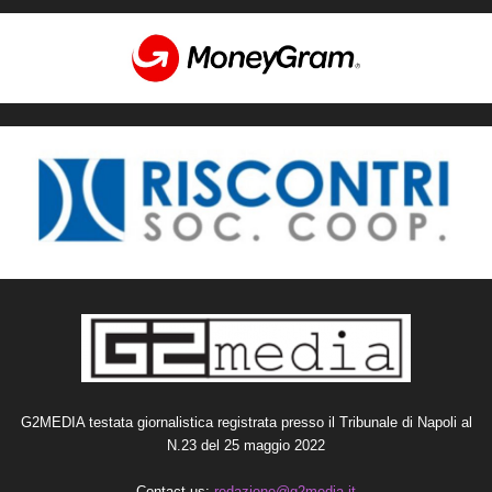
G2MEDIA testata giornalistica registrata presso il Tribunale di Napoli al
N.23 del 25 maggio 2022
Contact us:
redazione@g2media.it