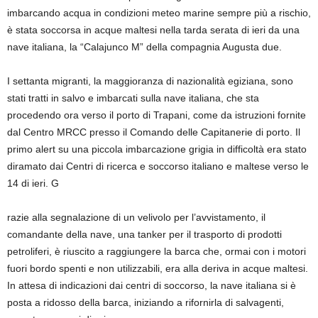
imbarcando acqua in condizioni meteo marine sempre più a rischio,
è stata soccorsa in acque maltesi nella tarda serata di ieri da una
nave italiana, la “Calajunco M” della compagnia Augusta due.
I settanta migranti, la maggioranza di nazionalità egiziana, sono
stati tratti in salvo e imbarcati sulla nave italiana, che sta
procedendo ora verso il porto di Trapani, come da istruzioni fornite
dal Centro MRCC presso il Comando delle Capitanerie di porto. Il
primo alert su una piccola imbarcazione grigia in difficoltà era stato
diramato dai Centri di ricerca e soccorso italiano e maltese verso le
14 di ieri. G
razie alla segnalazione di un velivolo per l’avvistamento, il
comandante della nave, una tanker per il trasporto di prodotti
petroliferi, è riuscito a raggiungere la barca che, ormai con i motori
fuori bordo spenti e non utilizzabili, era alla deriva in acque maltesi.
In attesa di indicazioni dai centri di soccorso, la nave italiana si è
posta a ridosso della barca, iniziando a rifornirla di salvagenti,