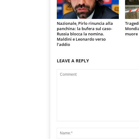
Nazionale, Pirlo rinuncia alla
Tragedi
panchina: la bufera sul caso-
Mondial
Russia blocca la nomina.
muore u
Maldini e Leonardo verso
l’addio
LEAVE A REPLY