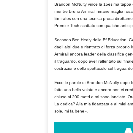
Brandon McNulty vince la 15esima tappa d
mentre Bruno Armirail rimane maglia rosa. 
Emirates con una tecnica presa direttamen
Premier Tech scattato con qualche anticipo 
Secondo Ben Healy della Ef Education. Gener
dagli altri due e rientrato di forza proprio 
Armirail ancora leader della classifica ge
il traguardo, dopo aver rallentato sul finale
costruzione dello spettacolo sul traguard
Ecco le parole di Brandon McNulty dopo la 
fatto una bella volata e ancora non ci cre
chiuso ai 200 metri e mi sono lanciato. Or
La dedica? Alla mia fidanzata e ai miei ami
sole, mi fa bene».