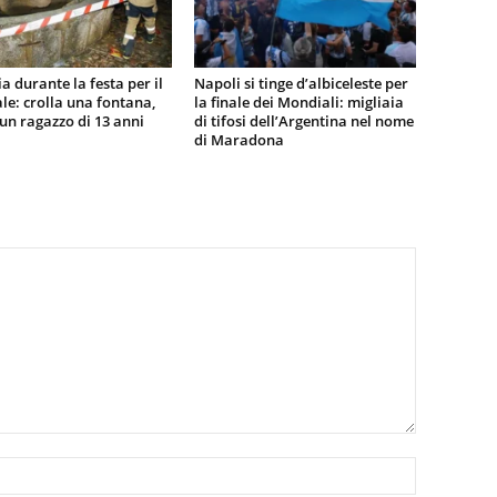
a durante la festa per il
Napoli si tinge d’albiceleste per
e: crolla una fontana,
la finale dei Mondiali: migliaia
n ragazzo di 13 anni
di tifosi dell’Argentina nel nome
di Maradona