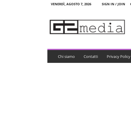
VENERDÌ, AGOSTO 7, 2026
SIGN IN / JOIN
G
2
m
e
d
i
a
Chi siamo
Contatti
Privacy Policy