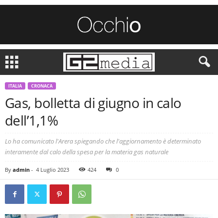
ITALIA
CRONACA
Gas, bolletta di giugno in calo
dell’1,1%
Lo ha comunicato l'Arera spiegando che l'aggiornamento è determinato
interamente dal calo della spesa per la materia gas naturale
By
admin
-
4 Luglio 2023
424
0