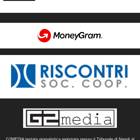
G2MEDIA testata giornalistica registrata presso il Tribunale di Napoli al