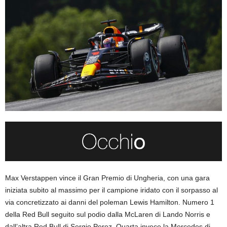
Max Verstappen vince il Gran Premio di Ungheria, con una gara
iniziata subito al massimo per il campione iridato con il sorpasso al
via concretizzato ai danni del poleman Lewis Hamilton. Numero 1
della Red Bull seguito sul podio dalla McLaren di Lando Norris e
dall’altra Red Bull di Sergio Perez. Quarta invece la Mercedes di