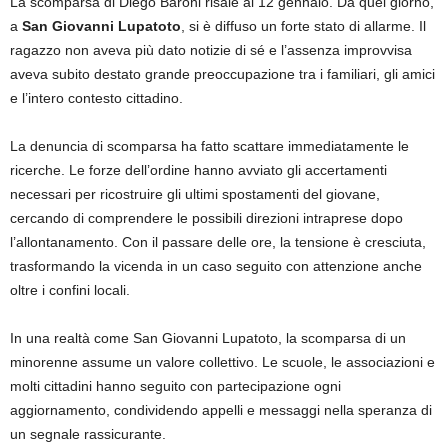
La scomparsa di Diego Baroni risale al 12 gennaio. Da quel giorno,
a
San Giovanni Lupatoto
, si è diffuso un forte stato di allarme. Il
ragazzo non aveva più dato notizie di sé e l’assenza improvvisa
aveva subito destato grande preoccupazione tra i familiari, gli amici
e l’intero contesto cittadino.
La denuncia di scomparsa ha fatto scattare immediatamente le
ricerche. Le forze dell’ordine hanno avviato gli accertamenti
necessari per ricostruire gli ultimi spostamenti del giovane,
cercando di comprendere le possibili direzioni intraprese dopo
l’allontanamento. Con il passare delle ore, la tensione è cresciuta,
trasformando la vicenda in un caso seguito con attenzione anche
oltre i confini locali.
In una realtà come San Giovanni Lupatoto, la scomparsa di un
minorenne assume un valore collettivo. Le scuole, le associazioni e
molti cittadini hanno seguito con partecipazione ogni
aggiornamento, condividendo appelli e messaggi nella speranza di
un segnale rassicurante.