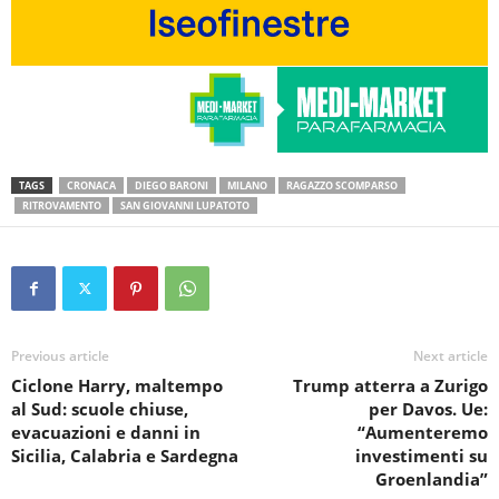
TAGS
CRONACA
DIEGO BARONI
MILANO
RAGAZZO SCOMPARSO
RITROVAMENTO
SAN GIOVANNI LUPATOTO
Previous article
Next article
Ciclone Harry, maltempo
Trump atterra a Zurigo
al Sud: scuole chiuse,
per Davos. Ue:
evacuazioni e danni in
“Aumenteremo
Sicilia, Calabria e Sardegna
investimenti su
Groenlandia”