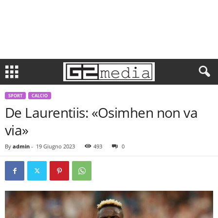
SPORT
CALCIO
De Laurentiis: «Osimhen non va
via»
By
admin
-
19 Giugno 2023
493
0