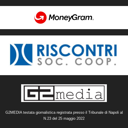
G2MEDIA testata giornalistica registrata presso il Tribunale di Napoli al
N.23 del 25 maggio 2022