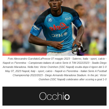
Foto Alessandro Garofalo/LaPresse 07 maggio 2023 - Salerno, Italia - sport, calcio -
Napoli vs Fiorentina - Campionato italiano di calcio Serie A TIM 2022/2023 - Stadio Diego
Armando Maradona. Nella foto: Victor Osimhen (SSC Napoli) esulta dopo il rigore del 1-0
May 07, 2023 Napoli, Italy - sport, calcio - Napoli vs Fiorentina - Italian Serie A Football
Championship 2022/2023 - Diego Armando Maradona Stadium. In the pic: Victor
Osimhen (SSC Napoli) celebrates after scoring a goal 1-0