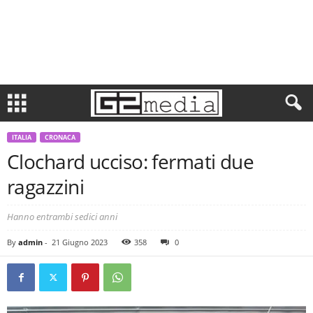
ITALIA
CRONACA
Clochard ucciso: fermati due
ragazzini
Hanno entrambi sedici anni
By
admin
-
21 Giugno 2023
358
0