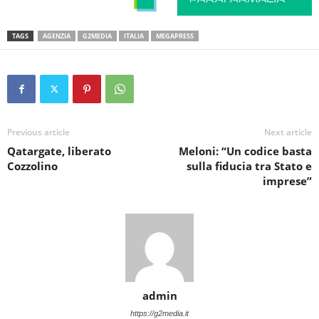
TAGS
AGENZIA
G2MEDIA
ITALIA
MEGAPRESS
Previous article
Next article
Qatargate, liberato
Meloni: “Un codice basta
Cozzolino
sulla fiducia tra Stato e
imprese”
admin
https://g2media.it