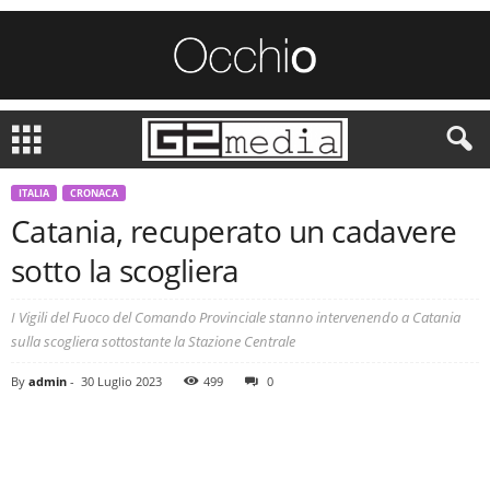
ITALIA
CRONACA
Catania, recuperato un cadavere
sotto la scogliera
I Vigili del Fuoco del Comando Provinciale stanno intervenendo a Catania
sulla scogliera sottostante la Stazione Centrale
By
admin
-
30 Luglio 2023
499
0