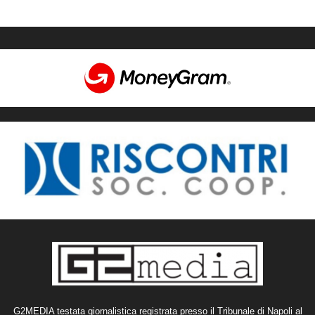
G2MEDIA testata giornalistica registrata presso il Tribunale di Napoli al