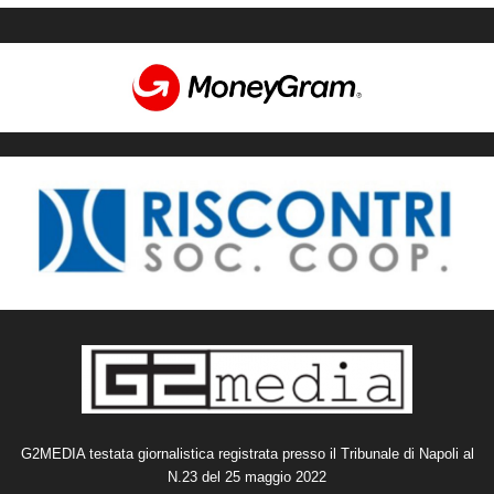
G2MEDIA testata giornalistica registrata presso il Tribunale di Napoli al
N.23 del 25 maggio 2022