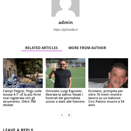
admin
https://g2media.it
RELATED ARTICLES
MORE FROM AUTHOR
Campi Flegrei, l’Ingv sulla
Omicidio Luigi Esposito,
Ercolano, precipita per
scossa 4.7: «È la più forte
liberata la salma: fissati i
oltre 10 metri mentre
mai registrata con gli
funerali del giornalista
lavora su un balcone:
strumenti». Oltre 700
ucciso e dato alle fiamme
Ciro Panico muore a 54
sfollati
anni
LEAVE A REPLY