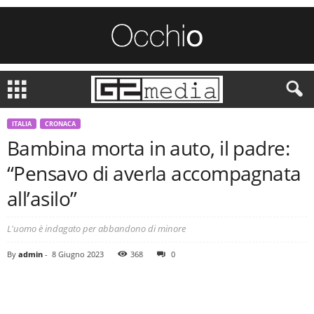
ITALIA
CRONACA
Bambina morta in auto, il padre:
“Pensavo di averla accompagnata
all’asilo”
L'uomo è indagato per abbandono di minore
By
admin
-
8 Giugno 2023
368
0