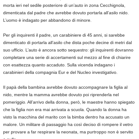
morta ieri nel sedile posteriore di un’auto in zona Cecchignola,
dimenticata dal padre che avrebbe dovuto portarla all’asilo nido.
L’uomo è indagato per abbandono di minore.
Per gli inquirenti il padre, un carabiniere di 45 anni, si sarebbe
dimenticato di portarla all’asilo che dista poche decine di metri dal
suo ufficio. L’auto è ancora sotto sequestro: gli inquirenti dovranno
completare una serie di accertamenti sul mezzo al fine di chiarire
con esattezza quanto accaduto. Sulla vicenda indagano i
carabinieri della compagnia Eur e del Nucleo investigativo.
Il papà della bambina avrebbe dovuto accompagnare la figlia al
nido, mentre la mamma avrebbe dovuto poi riprenderla nel
pomeriggio. All’arrivo della donna, però, le maestre hanno spiegato
che la figlia non era mai arrivata a scuola. Quando la donna ha
visto la macchina del marito con la bimba dentro ha accusato un
malore. Un militare di passaggio ha così deciso di rompere il vetro
per provare a far respirare la neonata, ma purtroppo non è servito