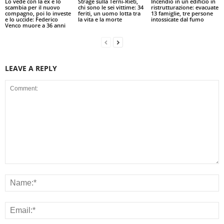
Lo vede con la ex e lo
Strage sulla Terni-Rieti,
Incendio in un edificio in
scambia per il nuovo
chi sono le sei vittime: 34
ristrutturazione: evacuate
compagno, poi lo investe
feriti, un uomo lotta tra
13 famiglie, tre persone
e lo uccide: Federico
la vita e la morte
intossicate dal fumo
Venco muore a 36 anni
LEAVE A REPLY