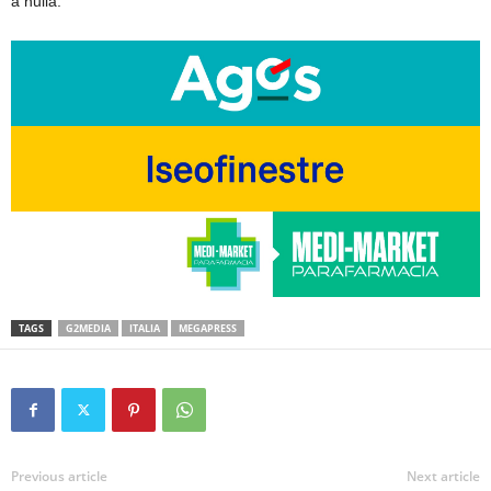
a nulla.
TAGS
G2MEDIA
ITALIA
MEGAPRESS
Previous article
Next article