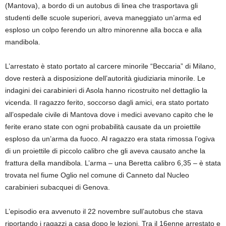
(Mantova), a bordo di un autobus di linea che trasportava gli
studenti delle scuole superiori, aveva maneggiato un’arma ed
esploso un colpo ferendo un altro minorenne alla bocca e alla
mandibola.
L’arrestato è stato portato al carcere minorile “Beccaria” di Milano,
dove resterà a disposizione dell’autorità giudiziaria minorile. Le
indagini dei carabinieri di Asola hanno ricostruito nel dettaglio la
vicenda. Il ragazzo ferito, soccorso dagli amici, era stato portato
all’ospedale civile di Mantova dove i medici avevano capito che le
ferite erano state con ogni probabilità causate da un proiettile
esploso da un’arma da fuoco. Al ragazzo era stata rimossa l’ogiva
di un proiettile di piccolo calibro che gli aveva causato anche la
frattura della mandibola. L’arma – una Beretta calibro 6,35 – è stata
trovata nel fiume Oglio nel comune di Canneto dal Nucleo
carabinieri subacquei di Genova.
L’episodio era avvenuto il 22 novembre sull’autobus che stava
riportando i ragazzi a casa dopo le lezioni. Tra il 16enne arrestato e