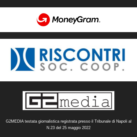
G2MEDIA testata giornalistica registrata presso il Tribunale di Napoli al
N.23 del 25 maggio 2022