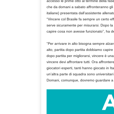
accesso le prime otto al termine della fase 
che da domani a sabato affronteranno gli a
italiane) presentata dall’assistente allenat
“Vincere col Brasile fa sempre un certo effe
serve sicuramente per misurarsi. Dopo la sc
capire cosa non avesse funzionato”, ha det
“Per arrivare in alto bisogna sempre alzare i
alto, partita dopo partita dobbiamo capire
dopo partita per migliorarsi, vincere è u
vincere devi affrontare tutti. Ora affront
giocatori esperti, tanti hanno giocato in I
un’altra parte di squadra sono universitar
Domani, comunque, dovremo guardare a noi