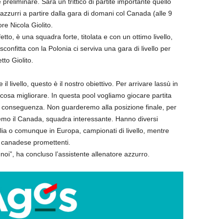
preliminare. Sarà un trittico di partite importante quello
zzurri a partire dalla gara di domani col Canada (alle 9
ore Nicola Giolito.
tto, è una squadra forte, titolata e con un ottimo livello,
onfitta con la Polonia ci serviva una gara di livello per
to Giolito.
l livello, questo è il nostro obiettivo. Per arrivare lassù in
 cosa migliorare. In questa pool vogliamo giocare partita
na conseguenza. Non guarderemo alla posizione finale, per
eremo il Canada, squadra interessante. Hanno diversi
talia o comunque in Europa, campionati di livello, mentre
i canadese promettenti.
”, ha concluso l’assistente allenatore azzurro.