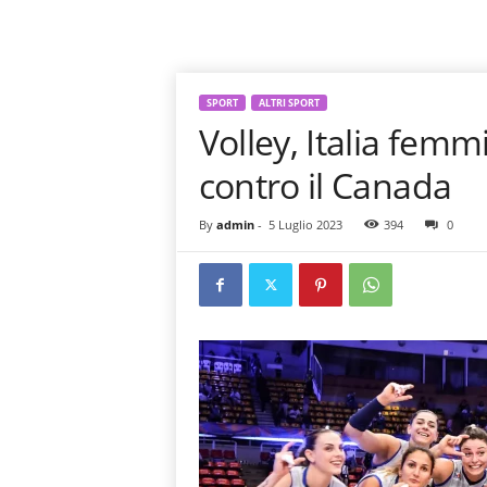
SPORT
ALTRI SPORT
Volley, Italia fem
contro il Canada
By
admin
-
5 Luglio 2023
394
0