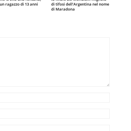
n ragazzo di 13 anni
di tifosi dell’Argentina nel nome
di Maradona