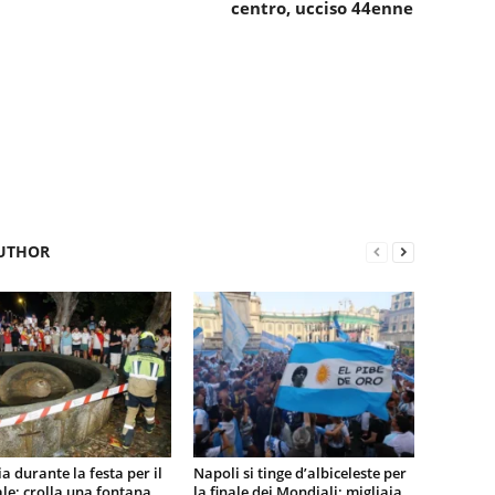
centro, ucciso 44enne
UTHOR
a durante la festa per il
Napoli si tinge d’albiceleste per
e: crolla una fontana,
la finale dei Mondiali: migliaia