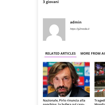
3 giovani
admin
https://g2media.it
RELATED ARTICLES
MORE FROM A
Nazionale, Pirlo rinuncia alla
Tragedi
panchina: la bufera sul caso-
Mondial