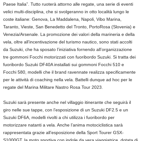
Paese Italia”. Tutto ruoterà attorno alle regate, una serie di eventi
velici multi-disciplina, che si svolgeranno in otto località lungo le
coste italiane: Genova, La Maddalena, Napoli, Vibo Marina,
Taranto, Vieste, San Benedetto del Tronto, PortoRosa (Slovenia) e
Venezia/Arsenale. La promozione dei valori della marineria e della
vela, oltre all’incentivazione del turismo nautico, sono stati accolti
da Suzuki, che ha sposato l’iniziativa fornendo all’organizzazione
tre gommoni Focchi motorizzati con fuoribordo Suzuki. Si tratta dei
fuoribordo Suzuki DF40A installati sui gommoni Focchi 510 e
Focchi 580, modelli che il brand ravennate realizza specificamente
per le attività di coaching nella vela. Battelli dunque ad hoc per le
regate del Marina Militare Nastro Rosa Tour 2023.
Suzuki sarà presente anche nel villaggio itinerante che seguirà il
giro nelle sue tappe, con l’esposizione di un Suzuki DF2.5 e un
Suzuki DF6A, modelli rivolti a chi utilizza i fuoribordo per
motorizzare natanti a vela. Anche l’anima motociclistica sarà
rappresentata grazie all’esposizione della Sport Tourer GSX-
S1000GT, la moto sportiva con indole da vera viaggiatrice, dotata di