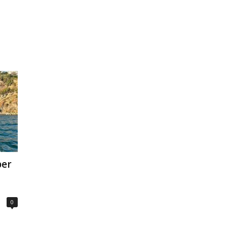
per
0