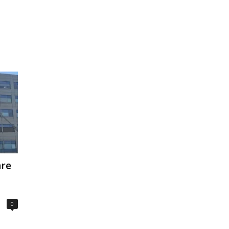
are
0