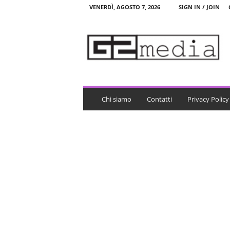
VENERDÌ, AGOSTO 7, 2026
SIGN IN / JOIN
G
2
m
e
d
i
a
Chi siamo
Contatti
Privacy Policy