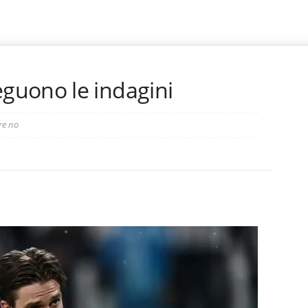
guono le indagini
re no