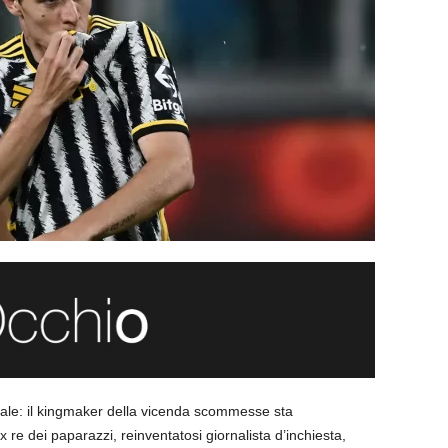
ale: il kingmaker della vicenda scommesse sta
x re dei paparazzi, reinventatosi giornalista d’inchiesta,