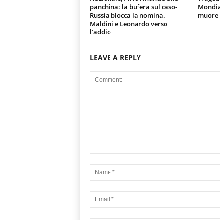
panchina: la bufera sul caso-
Mondial
Russia blocca la nomina.
muore u
Maldini e Leonardo verso
l’addio
LEAVE A REPLY