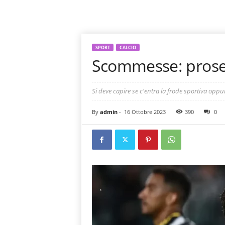
SPORT
CALCIO
Scommesse: prose
Si deve capire se c'entra la frode sportiva oppu
By
admin
-
16 Ottobre 2023
390
0