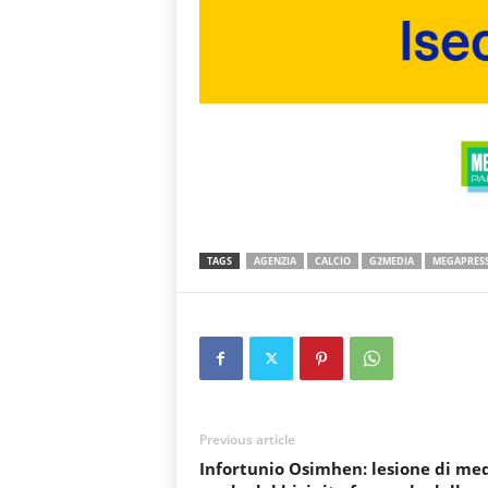
TAGS
AGENZIA
CALCIO
G2MEDIA
MEGAPRES
Previous article
Infortunio Osimhen: lesione di me