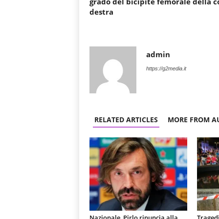
grado del bicipite femorale della c
destra
admin
https://g2media.it
RELATED ARTICLES
MORE FROM A
Nazionale, Pirlo rinuncia alla
Tragedi