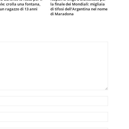
e: crolla una fontana,
la finale dei Mondiali: migliaia
n ragazzo di 13 anni
di tifosi dell’Argentina nel nome
di Maradona