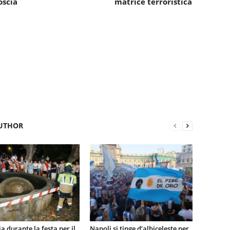
oscia
matrice terroristica
UTHOR
a durante la festa per il
Napoli si tinge d’albiceleste per