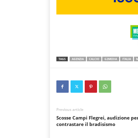
TAGS
AGENZIA
CALCIO
G2MEDIA
ITALIA
M
Previous article
Scosse Campi Flegrei, audizione pe
contrastare il bradisismo