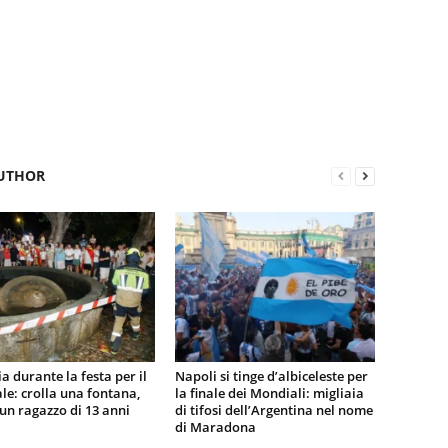
UTHOR
a durante la festa per il
Napoli si tinge d’albiceleste per
e: crolla una fontana,
la finale dei Mondiali: migliaia
n ragazzo di 13 anni
di tifosi dell’Argentina nel nome
di Maradona