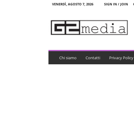
VENERDÌ, AGOSTO 7, 2026
SIGN IN / JOIN
G
2
m
e
d
i
a
Chi siamo
Contatti
Privacy Policy