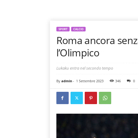
SPORT
CALCIO
Roma ancora senza 
l’Olimpico
Lukaku entra nel secondo tempo
By
admin
-
1 Settembre 2023
346
0