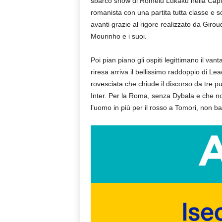
sbarco show di Romelu Lukaku nella Capital
romanista con una partita tutta classe e so
avanti grazie al rigore realizzato da Giro
Mourinho e i suoi.
Poi pian piano gli ospiti legittimano il van
riresa arriva il bellissimo raddoppio di Le
rovesciata che chiude il discorso da tre pu
Inter. Per la Roma, senza Dybala e che no
l’uomo in più per il rosso a Tomori, non bas