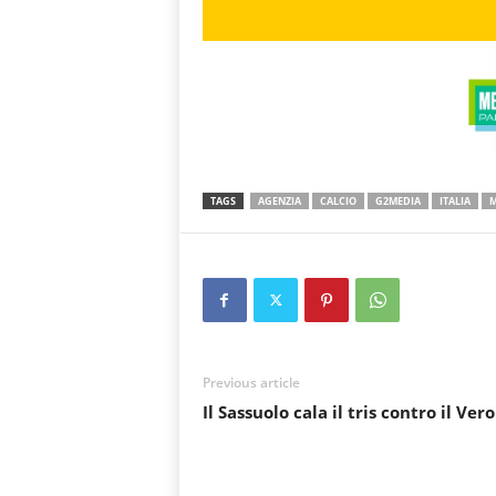
TAGS
AGENZIA
CALCIO
G2MEDIA
ITALIA
M
Previous article
Il Sassuolo cala il tris contro il Ver