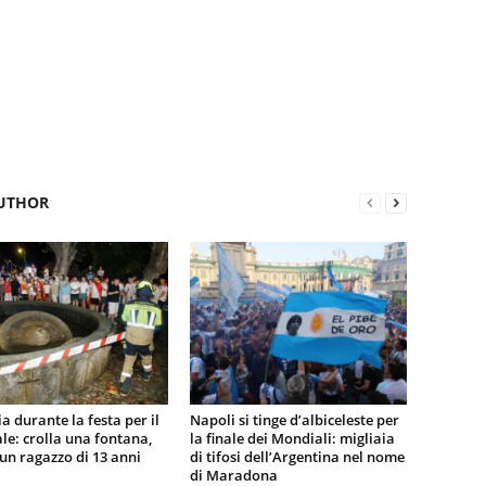
UTHOR
a durante la festa per il
Napoli si tinge d’albiceleste per
e: crolla una fontana,
la finale dei Mondiali: migliaia
n ragazzo di 13 anni
di tifosi dell’Argentina nel nome
di Maradona