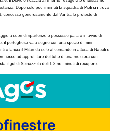
e, il Diavolo ricaccia all’Inferno l’esagerato entusiasmo
stanza. Dopo solo pochi minuti la squadra di Pioli si ritrova
ud, concesso generosamente dal Var tra le proteste di
taggio a suon di ripartenze e possesso palla e in avvio di
ao: il portoghese va a segno con una specie di mini-
nti e lancia il Milan da solo al comando in attesa di Napoli e
n riesce ad approfittare del tutto di una mezzora con
ta il gol di Spinazzola dell’1-2 nei minuti di recupero.