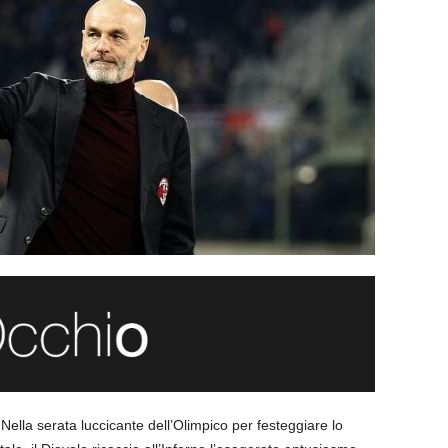
 Nella serata luccicante dell’Olimpico per festeggiare lo