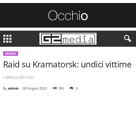
MONDO
Raid su Kramatorsk: undici vittime
L'attacco dei russi
By
admin
-
28 Giugno 2023
350
0