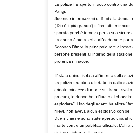
La polizia ha aperto il fuoco contro una d
Parigi.
Secondo informazioni di Bfmtv, la donna, 
(‘Dio è il più grande’) e “ha fatto minacce
sparato perché temeva per la sua sicurez
La donna è stata ferita all’addome e porta
Secondo Bfmtv, la principale rete allnews 
persone presenti all’interno della stazione
proferiva minacce.
E’ stata quindi isolata all’interno della st
La polizia era stata allertata fin dalle st
gridato minacce di morte sul treno, rivolta a
procura, la donna ha “rifiutato di obbedire a
esplodere”. Uno degli agenti ha allora “fat
rilievi, non aveva alcun esplosivo con sé.
Due inchieste sono state aperte, una affida
morte contro un pubblico ufficiale. L’altra 
vigilanza interna alla polizia.