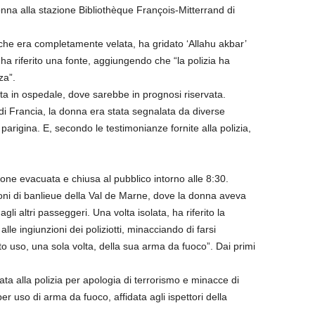
onna alla stazione Bibliothèque François-Mitterrand di
che era completamente velata, ha gridato ‘Allahu akbar’
” ha riferito una fonte, aggiungendo che “la polizia ha
za”.
ta in ospedale, dove sarebbe in prognosi riservata.
di Francia, la donna era stata segnalata da diverse
 parigina. E, secondo le testimonianze fornite alla polizia,
azione evacuata e chiusa al pubblico intorno alle 8:30.
azioni di banlieue della Val de Marne, dove la donna aveva
gli altri passeggeri. Una volta isolata, ha riferito la
lle ingiunzioni dei poliziotti, minacciando di farsi
to uso, una sola volta, della sua arma da fuoco”. Dai primi
ta alla polizia per apologia di terrorismo e minacce di
per uso di arma da fuoco, affidata agli ispettori della