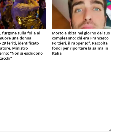
, furgone sulla folla al
Morto a Ibiza nel giorno del suo
 muore una donna.
compleanno: chi era Francesco
29 feriti, identificato
Forzieri, il rapper Jdf. Raccolta
tatore. Ministro
fondi per riportare la salma in
terno: “Non si escludono
Italia
tacchi”