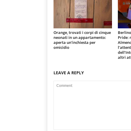
Orange, trovati i corpi di cinque
Berlino
neonati in un appartamento:
Pride:
aperta un’inchiesta per
Almeno 
omicidio
l’atten
dell’In
altri at
LEAVE A REPLY