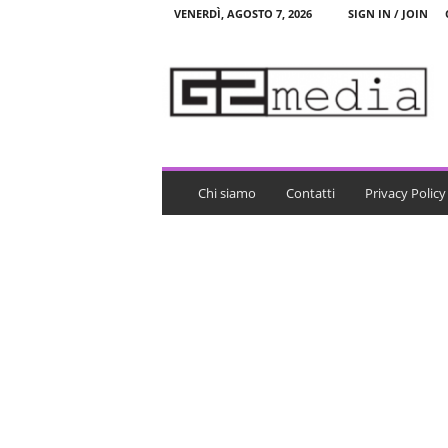
VENERDÌ, AGOSTO 7, 2026
SIGN IN / JOIN
G
2
m
e
d
i
a
Chi siamo
Contatti
Privacy Policy