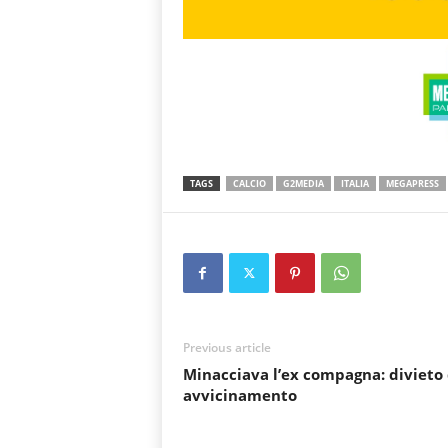
TAGS
CALCIO
G2MEDIA
ITALIA
MEGAPRESS
Previous article
Minacciava l’ex compagna: divieto 
avvicinamento