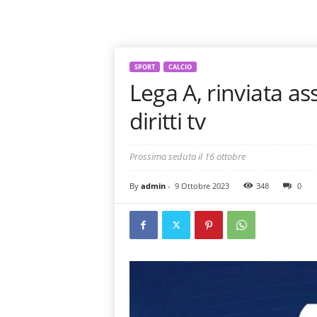
SPORT
CALCIO
Lega A, rinviata 
diritti tv
Prossima seduta il 16 ottobre
By
admin
-
9 Ottobre 2023
348
0