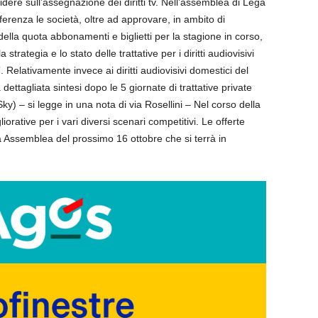
idere sull’assegnazione dei diritti tv. Nell’assemblea di Lega
ferenza le società, oltre ad approvare, in ambito di
olo della quota abbonamenti e biglietti per la stagione in corso,
trategia e lo stato delle trattative per i diritti audiovisivi
. Relativamente invece ai diritti audiovisivi domestici del
dettagliata sintesi dopo le 5 giornate di trattative private
y) – si legge in una nota di via Rosellini – Nel corso della
iorative per i vari diversi scenari competitivi. Le offerte
a Assemblea del prossimo 16 ottobre che si terrà in