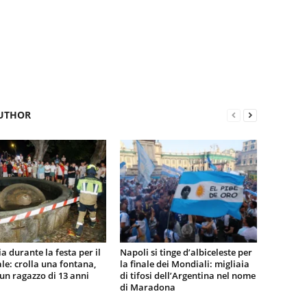
UTHOR
a durante la festa per il
Napoli si tinge d’albiceleste per
e: crolla una fontana,
la finale dei Mondiali: migliaia
n ragazzo di 13 anni
di tifosi dell’Argentina nel nome
di Maradona