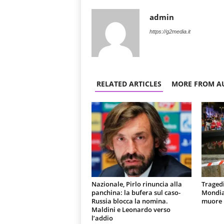
admin
https://g2media.it
RELATED ARTICLES
MORE FROM A
Nazionale, Pirlo rinuncia alla
Tragedi
panchina: la bufera sul caso-
Mondial
Russia blocca la nomina.
muore u
Maldini e Leonardo verso
l’addio