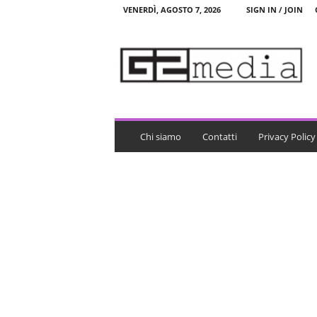
VENERDÌ, AGOSTO 7, 2026
SIGN IN / JOIN
G
2
m
e
d
i
a
Chi siamo
Contatti
Privacy Policy