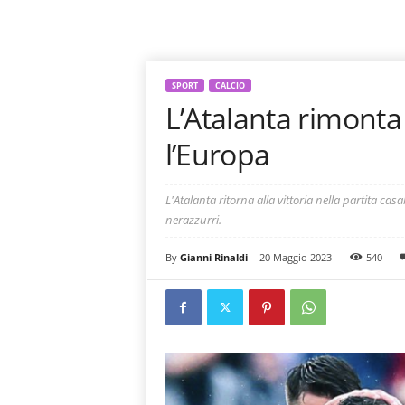
SPORT
CALCIO
L’Atalanta rimonta 
l’Europa
L'Atalanta ritorna alla vittoria nella partita cas
nerazzurri.
By
Gianni Rinaldi
-
20 Maggio 2023
540