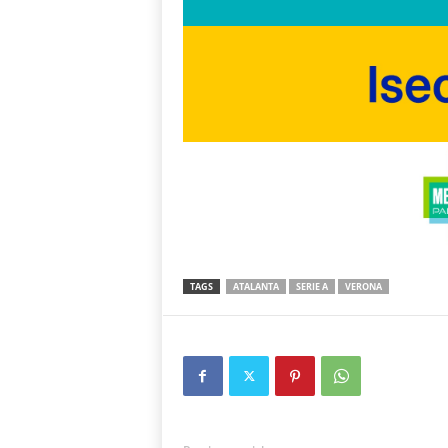
TAGS
ATALANTA
SERIE A
VERONA