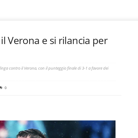
il Verona e si rilancia per
alinga contro il Verona, con il punteggio finale di 3-1 a favore dei
0