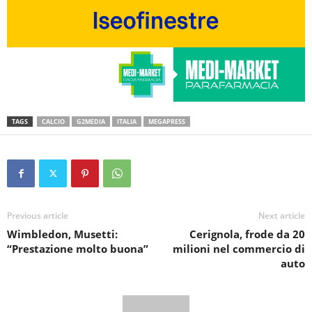
TAGS
CALCIO
G2MEDIA
ITALIA
MEGAPRESS
Previous article
Next article
Wimbledon, Musetti:
Cerignola, frode da 20
“Prestazione molto buona”
milioni nel commercio di
auto