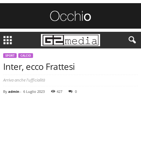
SPORT
CALCIO
Inter, ecco Frattesi
Arriva anche l'ufficialità
By
admin
-
6 Luglio 2023
427
0