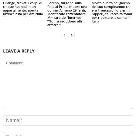
Orange, trovati i corpi di
Berlino, furgone sulla
Morto a Ibiza nel giorno
cinque neonati in un
folla al Pride: muore una
del suo compleanno: chi
appartamento: aperta
donna. Almeno 29 feriti,
era Francesco Forzieri, il
un’inchiesta per omicidio
identificato l’attentatore.
rapper Jdf. Raccolta fondi
Ministro dell’Interno:
per riportare la salma in
“Non si escludono altri
Italia
attacchi”
LEAVE A REPLY