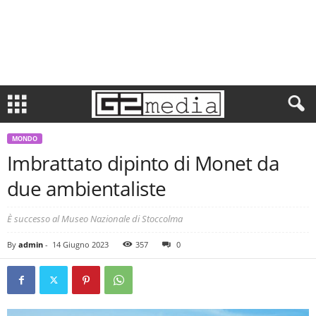
MONDO
Imbrattato dipinto di Monet da
due ambientaliste
È successo al Museo Nazionale di Stoccolma
By
admin
-
14 Giugno 2023
357
0