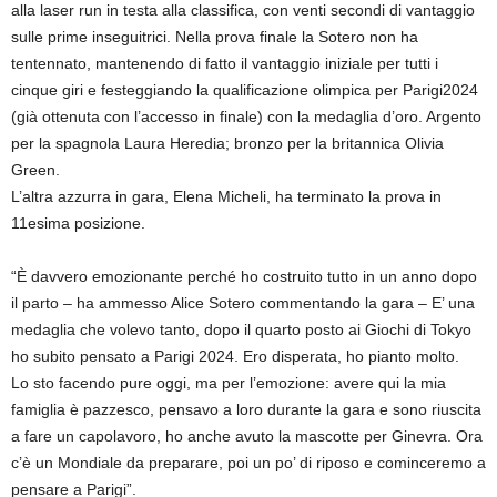
alla laser run in testa alla classifica, con venti secondi di vantaggio
sulle prime inseguitrici. Nella prova finale la Sotero non ha
tentennato, mantenendo di fatto il vantaggio iniziale per tutti i
cinque giri e festeggiando la qualificazione olimpica per Parigi2024
(già ottenuta con l’accesso in finale) con la medaglia d’oro. Argento
per la spagnola Laura Heredia; bronzo per la britannica Olivia
Green.
L’altra azzurra in gara, Elena Micheli, ha terminato la prova in
11esima posizione.
“È davvero emozionante perché ho costruito tutto in un anno dopo
il parto – ha ammesso Alice Sotero commentando la gara – E’ una
medaglia che volevo tanto, dopo il quarto posto ai Giochi di Tokyo
ho subito pensato a Parigi 2024. Ero disperata, ho pianto molto.
Lo sto facendo pure oggi, ma per l’emozione: avere qui la mia
famiglia è pazzesco, pensavo a loro durante la gara e sono riuscita
a fare un capolavoro, ho anche avuto la mascotte per Ginevra. Ora
c’è un Mondiale da preparare, poi un po’ di riposo e cominceremo a
pensare a Parigi”.