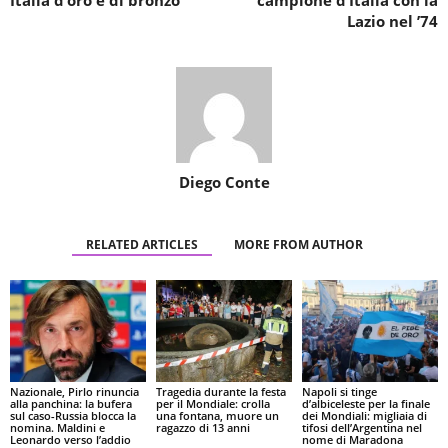
Italia d’oro e di bronzo
campione d’Italia con la
Lazio nel ’74
Diego Conte
RELATED ARTICLES
MORE FROM AUTHOR
Nazionale, Pirlo rinuncia
Tragedia durante la festa
Napoli si tinge
alla panchina: la bufera
per il Mondiale: crolla
d’albiceleste per la finale
sul caso-Russia blocca la
una fontana, muore un
dei Mondiali: migliaia di
nomina. Maldini e
ragazzo di 13 anni
tifosi dell’Argentina nel
Leonardo verso l’addio
nome di Maradona