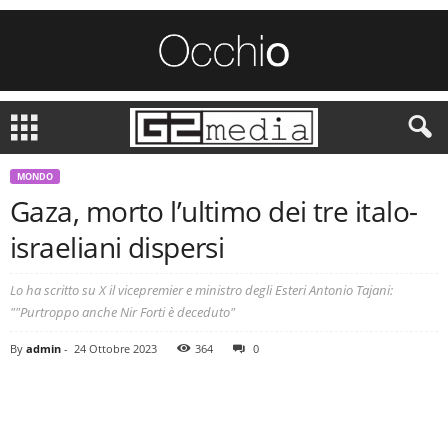
MONDO
Gaza, morto l’ultimo dei tre italo-
israeliani dispersi
Lo ha scritto su X il vicepremier e ministro degli Esteri Antonio Tajani:
""Purtroppo anche Nir Forti è deceduto"
By
admin
-
24 Ottobre 2023
364
0