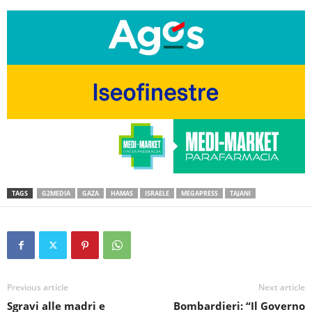
TAGS
G2MEDIA
GAZA
HAMAS
ISRAELE
MEGAPRESS
TAJANI
Previous article
Next article
Sgravi alle madri e
Bombardieri: “Il Governo