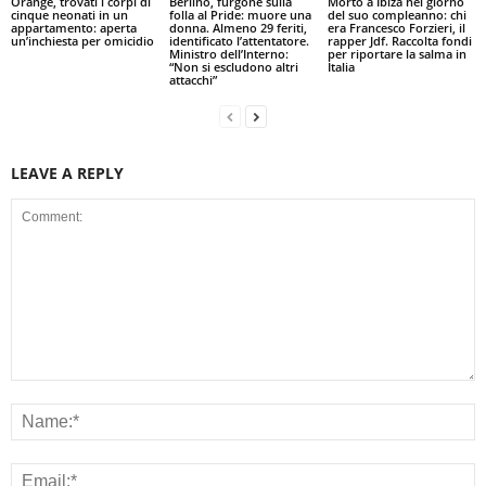
Orange, trovati i corpi di
Berlino, furgone sulla
Morto a Ibiza nel giorno
cinque neonati in un
folla al Pride: muore una
del suo compleanno: chi
appartamento: aperta
donna. Almeno 29 feriti,
era Francesco Forzieri, il
un’inchiesta per omicidio
identificato l’attentatore.
rapper Jdf. Raccolta fondi
Ministro dell’Interno:
per riportare la salma in
“Non si escludono altri
Italia
attacchi”
LEAVE A REPLY