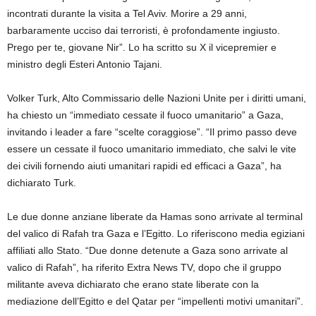
incontrati durante la visita a Tel Aviv. Morire a 29 anni,
barbaramente ucciso dai terroristi, è profondamente ingiusto.
Prego per te, giovane Nir”. Lo ha scritto su X il vicepremier e
ministro degli Esteri Antonio Tajani.
Volker Turk, Alto Commissario delle Nazioni Unite per i diritti umani,
ha chiesto un “immediato cessate il fuoco umanitario” a Gaza,
invitando i leader a fare “scelte coraggiose”. “Il primo passo deve
essere un cessate il fuoco umanitario immediato, che salvi le vite
dei civili fornendo aiuti umanitari rapidi ed efficaci a Gaza”, ha
dichiarato Turk.
Le due donne anziane liberate da Hamas sono arrivate al terminal
del valico di Rafah tra Gaza e l’Egitto. Lo riferiscono media egiziani
affiliati allo Stato. “Due donne detenute a Gaza sono arrivate al
valico di Rafah”, ha riferito Extra News TV, dopo che il gruppo
militante aveva dichiarato che erano state liberate con la
mediazione dell’Egitto e del Qatar per “impellenti motivi umanitari”.