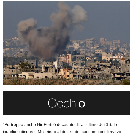
“Purtroppo anche Nir Forti è deceduto. Era l’ultimo dei 3 italo-
israeliani dispersi. Mi stringo al dolore dei suoi genitori, li avevo