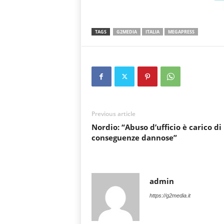
TAGS
G2MEDIA
ITALIA
MEGAPRESS
Previous article
Nordio: “Abuso d’ufficio è carico di
conseguenze dannose”
admin
https://g2media.it