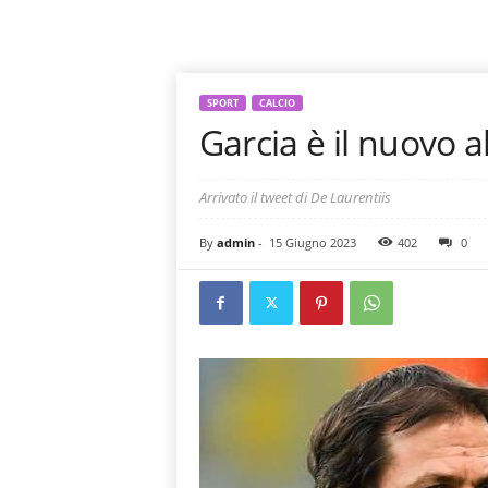
SPORT
CALCIO
Garcia è il nuovo a
Arrivato il tweet di De Laurentiis
By
admin
-
15 Giugno 2023
402
0