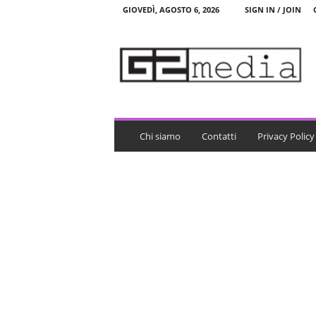
GIOVEDÌ, AGOSTO 6, 2026
SIGN IN / JOIN
G
2
m
e
d
i
a
Chi siamo
Contatti
Privacy Policy