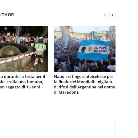
UTHOR
a durante la festa per il
Napoli si tinge d’albiceleste per
e: crolla una fontana,
la finale dei Mondiali: migliaia
n ragazzo di 13 anni
di tifosi dell’Argentina nel nome
di Maradona