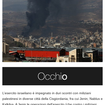
L’esercito israeliano è impegnato in duri scontri con miliziani
palestinesi in diverse città della Cisgiordania, fra cui Jenin, Nablus e
Kalkilya. A Jenin le operazioni dell’esercito (che contro i miliziani