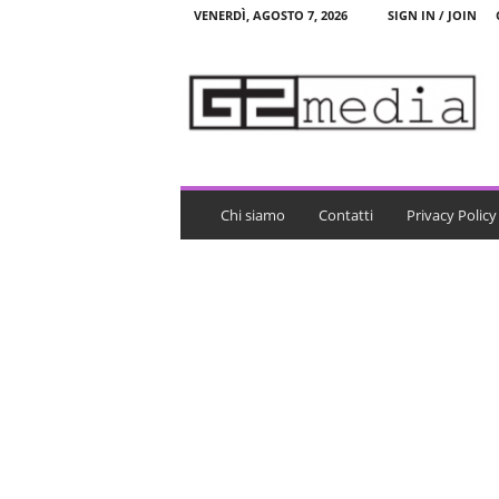
VENERDÌ, AGOSTO 7, 2026
SIGN IN / JOIN
G
2
m
e
d
i
a
Chi siamo
Contatti
Privacy Policy