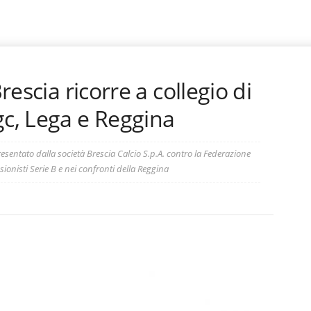
Brescia ricorre a collegio di
gc, Lega e Reggina
resentato dalla società Brescia Calcio S.p.A. contro la Federazione
ionisti Serie B e nei confronti della Reggina