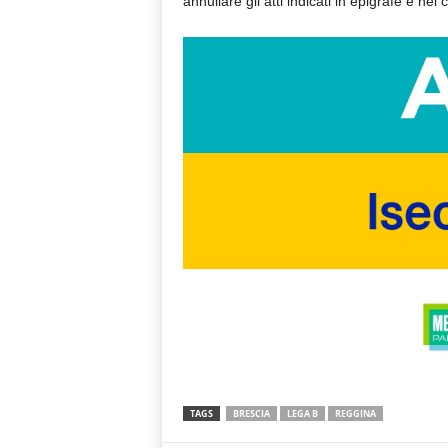
annullare gli atti indicati in epigrafe e nel 
TAGS
BRESCIA
LEGA B
REGGINA