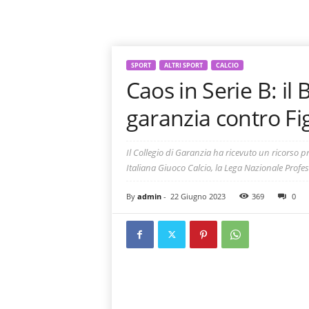
SPORT
ALTRI SPORT
CALCIO
Caos in Serie B: il 
garanzia contro Fi
Il Collegio di Garanzia ha ricevuto un ricorso p
Italiana Giuoco Calcio, la Lega Nazionale Profess
By
admin
-
22 Giugno 2023
369
0