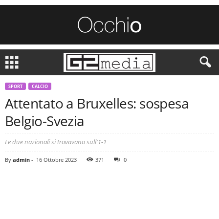
SPORT
CALCIO
Attentato a Bruxelles: sospesa
Belgio-Svezia
Le due nazionali si trovavano sull'1-1
By
admin
-
16 Ottobre 2023
371
0