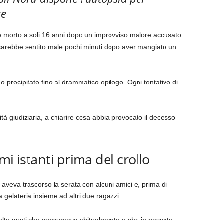
te
è morto a soli 16 anni dopo un improvviso malore accusato
i sarebbe sentito male pochi minuti dopo aver mangiato un
 precipitate fino al drammatico epilogo. Ogni tentativo di
rità giudiziaria, a chiarire cosa abbia provocato il decesso
imi istanti prima del crollo
aveva trascorso la serata con alcuni amici e, prima di
 gelateria insieme ad altri due ragazzi.
scelto gusti che consumava abitualmente e che in passato