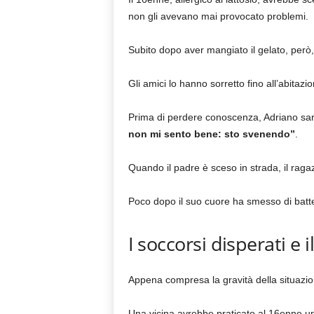
non gli avevano mai provocato problemi.
Subito dopo aver mangiato il gelato, però
Gli amici lo hanno sorretto fino all’abitazi
Prima di perdere conoscenza, Adriano sar
non mi sento bene: sto svenendo”
.
Quando il padre è sceso in strada, il ragaz
Poco dopo il suo cuore ha smesso di batt
I soccorsi disperati e i
Appena compresa la gravità della situazio
Una vicina avrebbe praticato al 16enne un’i