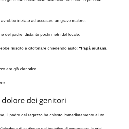
, avrebbe iniziato ad accusare un grave malore.
one del padre, distante pochi metri dal locale.
ebbe riuscito a citofonare chiedendo aiuto:
“Papà aiutami,
zo era già cianotico.
ere.
l dolore dei genitori
ne, il padre del ragazzo ha chiesto immediatamente aiuto.
niezione di cortisone nel tentativo di contrastare la crisi