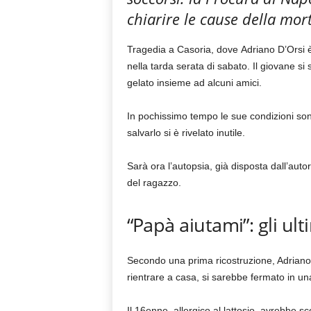
chiarire le cause della mor
Tragedia a Casoria, dove Adriano D’Orsi 
nella tarda serata di sabato. Il giovane s
gelato insieme ad alcuni amici.
In pochissimo tempo le sue condizioni sono
salvarlo si è rivelato inutile.
Sarà ora l’autopsia, già disposta dall’auto
del ragazzo.
“Papà aiutami”: gli ult
Secondo una prima ricostruzione, Adriano 
rientrare a casa, si sarebbe fermato in una
Il 16enne, allergico al lattosio, avrebbe 