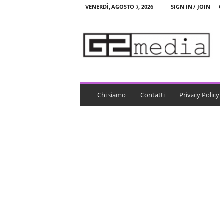
VENERDÌ, AGOSTO 7, 2026
SIGN IN / JOIN
G
2
m
e
d
i
a
Chi siamo
Contatti
Privacy Policy