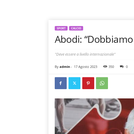
SPORT
CALCIO
Abodi: “Dobbiamo r
"Deve essere a livello internazionale"
By
admin
-
17 Agosto 2023
350
0