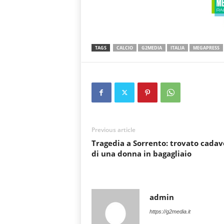
TAGS
CALCIO
G2MEDIA
ITALIA
MEGAPRESS
Previous article
Tragedia a Sorrento: trovato cadav
di una donna in bagagliaio
admin
https://g2media.it