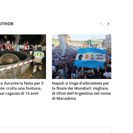
UTHOR
a durante la festa per il
Napoli si tinge d’albiceleste per
e: crolla una fontana,
la finale dei Mondiali: migliaia
n ragazzo di 13 anni
di tifosi dell’Argentina nel nome
di Maradona