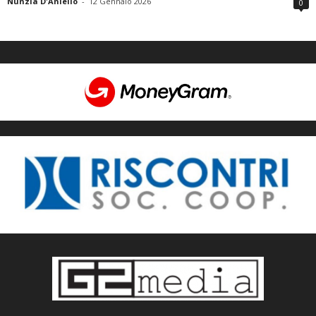
Nunzia D'Aniello
-
12 Gennaio 2026
0