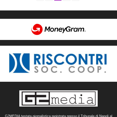
G2MEDIA testata giornalistica registrata presso il Tribunale di Napoli al